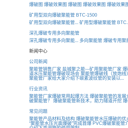
爆破图
爆破效果图
爆破图
爆破效果图
爆破效果
矿用型双向爆破聚能管 BTC-1500
矿用型双向爆破聚能管...
矿用型爆破聚能管 BTC..
深孔爆破专用多向聚能管
深孔爆破专用多向聚能...
多向聚能管
爆破专用聚
新闻中心
公司新闻
聚能管销售厂家
盐城聚之能---矿用聚能管厂家
爆
道水压聚能管爆破现场会
聚能管爆破线（放炮线
聚能管厂家给大家介绍下碳素波纹管的安装以...
行业资讯
聚能管厂家爆破常用起爆方法
爆破聚能管的发展
破聚能管？
爆破聚能管新技术，助力隧道开挖
爆
常见问题
聚能管产品材料及结构
爆破聚能管水压爆破的优
“聚能管水压光面爆破”完成首爆
PVC爆破聚能管
介绍下声测管的使用限制