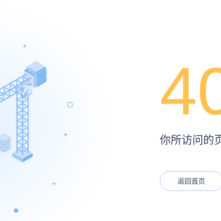
4
你所访问的页面
返回首页