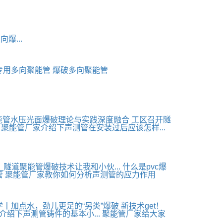
向爆...
专用多向聚能管
爆破多向聚能管
能管水压光面爆破理论与实践深度融合
工区召开隧
聚能管厂家介绍下声测管在安装过后应该怎样...
_隧道聚能管爆破技术让我和小伙...
什么是pvc爆
管
聚能管厂家教你如何分析声测管的应力作用
学丨加点水，劲儿更足的“另类”爆破
新技术get！
绍下声测管铸件的基本小...
聚能管厂家给大家