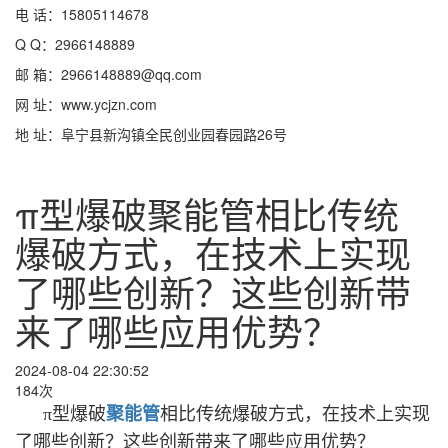
电 话：15805114678
Q Q：2966148889
邮 箱：2966148889@qq.com
网 址：www.ycjzn.com
地 址：阜宁县新沟镇全民创业园春园路26号
π型爆破聚能管相比传统
爆破方式，在技术上实现
了哪些创新？这些创新带
来了哪些应用优势？
2024-08-04 22:30:52
184次
π型爆破
聚能管
相比传统爆破方式，在技术上实现
了哪些创新？这些创新带来了哪些应用优势？