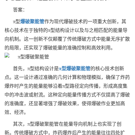
答案：
π型
爆破聚能管
作为现代爆破技术的一项重大创新，其
核心技术在于独特的π型结构设计以及与之相匹配的能量导
向机制。这一创新不仅颠覆了传统爆破方式中能量无序扩散
的局限，还实现了爆破能量的准确控制和高效利用。
首先，π型结构设计是
π型爆破聚能管
的核心技术创新
点。这一设计通过准确的几何计算和物理模拟，确保了炸药
爆炸时产生的能量能够沿着π型路径定向传播，形成高度集
中的冲击波或射流。这种定向能量传播方式不仅提高了爆破
的准确度，还显著增强了爆破效果，使得爆破作业更加高
效、经济。
其次，π型爆破聚能管在能量导向机制上也实现了创
新。传统爆破方式中，炸药爆炸后产生的能量往往四处扩